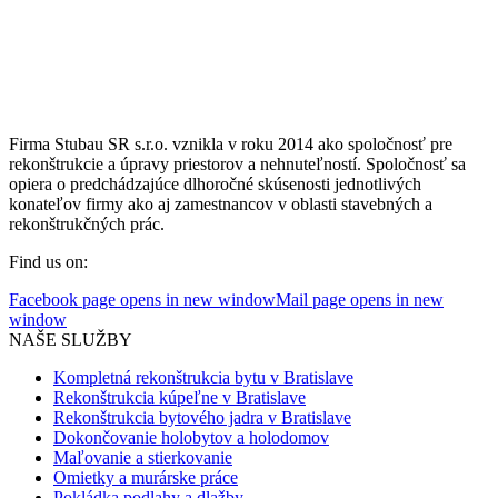
Firma Stubau SR s.r.o. vznikla v roku 2014 ako spoločnosť pre
rekonštrukcie a úpravy priestorov a nehnuteľností. Spoločnosť sa
opiera o predchádzajúce dlhoročné skúsenosti jednotlivých
konateľov firmy ako aj zamestnancov v oblasti stavebných a
rekonštrukčných prác.
Find us on:
Facebook page opens in new window
Mail page opens in new
window
NAŠE SLUŽBY
Kompletná rekonštrukcia bytu v Bratislave
Rekonštrukcia kúpeľne v Bratislave
Rekonštrukcia bytového jadra v Bratislave
Dokončovanie holobytov a holodomov
Maľovanie a stierkovanie
Omietky a murárske práce
Pokládka podlahy a dlažby