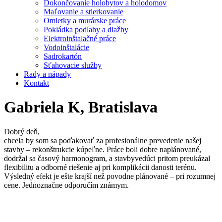
Dokončovanie holobytov a holodomov
Maľovanie a stierkovanie
Omietky a murárske práce
Pokládka podlahy a dlažby
Elektroinštalačné práce
Vodoinštalácie
Sadrokartón
Sťahovacie služby
Rady a nápady
Kontakt
Gabriela K, Bratislava
Dobrý deň,
chcela by som sa poďakovať za profesionálne prevedenie našej
stavby – rekonštrukcie kúpeľne. Práce boli dobre naplánované,
dodržal sa časový harmonogram, a stavbyvedúci pritom preukázal
flexibilitu a odborné riešenie aj pri komplikácii danosti terénu.
Výsledný efekt je ešte krajší než povodne plánované – pri rozumnej
cene. Jednoznačne odporučím známym.