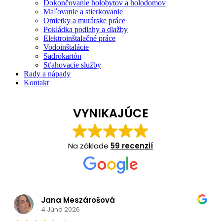
Dokončovanie holobytov a holodomov
Maľovanie a stierkovanie
Omietky a murárske práce
Pokládka podlahy a dlažby
Elektroinštalačné práce
Vodoinštalácie
Sadrokartón
Sťahovacie služby
Rady a nápady
Kontakt
VYNIKAJÚCE
Na základe
59 recenzií
Jana Meszárošová
4 Júna 2026