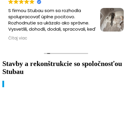
S firmou Stubau som sa rozhodla
spolupracovať úplne pocitovo.
Rozhodnutie sa ukázalo ako správne.
Vysvetlili, dohodli, dodali, spracovali, keď
narazili na problém, promptne vyriešili.
Čítaj viac
Majstri spoľahliví, precízni, rýchli, po požiadavke
dokonca denne umývali v bytovke celé schodisko.
Ak raz budem prerábať byt či dom, rozhodne sa
obrátim na Stubau.
Stavby a rekonštrukcie so spoločnosťou
Stubau