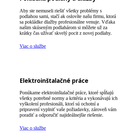
Aby ste nemuseli riešiť všetky problémy s
podlahou sami, stačí ak oslovíte našu firmu, ktorá
sa pokládke dlažby profesionálne venuje. Vďaka
našim skúseným podlahárom si môžete už za
krátky čas užívať skvelý pocit z novej podlahy.
Viac o službe
Elektroinštalačné práce
Ponúkame elektroinštalačné práce, ktoré spĺňajú
všetky potrebné normy a kritéria a vykonávajú ich
vyškolení profesionáli, ktorí sú ochotní a
pripravení vyplniť vaše požiadavky, zároveň vám
poradiť a odporučiť najideálnejšie riešenie.
Viac o službe