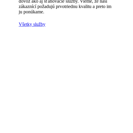
dovoz ako aj sťahovacie služby. Vieme, že naši
zákaznící požadujú prvotriednu kvalitu a preto im
ju ponúkame.
Všetky služby
Potrebujete kompletnú rekonštrukciu?
Či už ide o
rekonštrukcie bytov v Bratislave
, rodinných domov,
komerčnú nehnuteľnosť alebo komplex nehnuteľností – sme vždy
pripravení vám pomôcť. Ak potrebujete zabezpečiť väčší rozsah
prác, alebo pripraviť špecifickú kalkuláciu na rozsiahlejšiu
rekonštrukciu,
neváhajte nás kontaktovať
. Náš tím odborníkov je
tu pre vás.