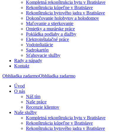
Kompletná rekonštrukcia bytu v Bratislave
Rekonštrukcia kúpeľne v Bratislave
Rekonštrukcia bytového jadra v Bratislave
Dokončovanie holobytov a holodomov
Maľovanie a stierkovanie
Omietky a murárske práce
Pokládka podlahy a dlažby
Elektroinštalačné práce
Vodoinštalácie
Sadrokartón
Sťahovacie služby
Rady a nápady
Kontakt
Obhliadka zadarmo
Obhliadka zadarmo
Úvod
O nás
Náš tím
Naše práce
Recenzie klientov
Naše služby
Kompletná rekonštrukcia bytu v Bratislave
Rekonštrukcia kúpeľne v Bratislave
Rekonštrukcia bytového jadra v Bratislave