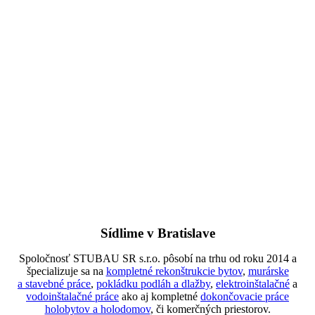
Sídlime v Bratislave
Spoločnosť STUBAU SR s.r.o. pôsobí na trhu od roku 2014 a
špecializuje sa na
kompletné rekonštrukcie bytov
,
murárske
a stavebné práce
,
pokládku podláh a dlažby
,
elektroinštalačné
a
vodoinštalačné práce
ako aj kompletné
dokončovacie práce
holobytov a holodomov
, či komerčných priestorov.