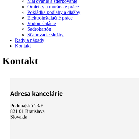
Maľovanie a stierkovanie
Omietky a murárske práce
Pokládka podlahy a dlažby
Elektroinštalačné práce
Vodoinštalácie
Sadrokartón
Sťahovacie služby
Rady a nápady
Kontakt
Kontakt
Adresa kancelárie
Podunajská 23/F
821 01 Bratislava
Slovakia