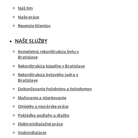
Náš tím
Naše práce
Recenzie klientov
NAŠE SLUŽBY
Kompletná rekonštrukcia bytu v
Bratislave
Rekonštrukcia kúpeľne v Bratislave
Rekonštrukcia bytového jadra v
Bratislave
Dokončovanie holobytov a holodomov
Maľovanie a stierkovanie
Omietky a murárske práce
Pokládka podlahy a dlažby
Elektroinštalačné práce
Vodoinštalácie