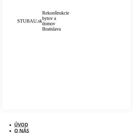
Rekonštrukcie
bytov a
STUBAU.sk
domov
Bratislava
ÚVOD
O NÁS