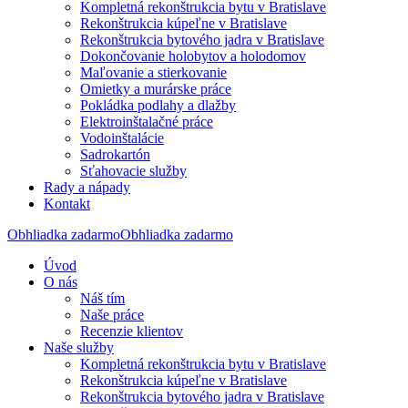
Kompletná rekonštrukcia bytu v Bratislave
Rekonštrukcia kúpeľne v Bratislave
Rekonštrukcia bytového jadra v Bratislave
Dokončovanie holobytov a holodomov
Maľovanie a stierkovanie
Omietky a murárske práce
Pokládka podlahy a dlažby
Elektroinštalačné práce
Vodoinštalácie
Sadrokartón
Sťahovacie služby
Rady a nápady
Kontakt
Obhliadka zadarmo
Obhliadka zadarmo
Úvod
O nás
Náš tím
Naše práce
Recenzie klientov
Naše služby
Kompletná rekonštrukcia bytu v Bratislave
Rekonštrukcia kúpeľne v Bratislave
Rekonštrukcia bytového jadra v Bratislave