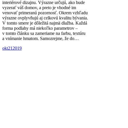
interiérové dizajnu. Výrazne určujú, ako bude
vyzerať váš domov, a preto je vhodné im
venovať primeranú pozornosť. Okrem vzhľadu
výrazne ovplyvňujú aj celkovú kvalitu bývania.
V tomto smere je dôležitá najmä dlažba. Každá
forma podlahy má niekoľko parametrov –
v tomto článku sa zameriame na farbu, textúru
a vnímanie hmatom. Samozrejme, že do…
okt
21
2019