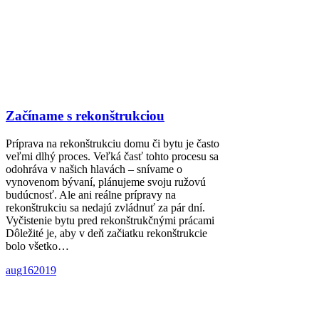
Začíname s rekonštrukciou
Príprava na rekonštrukciu domu či bytu je často
veľmi dlhý proces. Veľká časť tohto procesu sa
odohráva v našich hlavách – snívame o
vynovenom bývaní, plánujeme svoju ružovú
budúcnosť. Ale ani reálne prípravy na
rekonštrukciu sa nedajú zvládnuť za pár dní.
Vyčistenie bytu pred rekonštrukčnými prácami
Dôležité je, aby v deň začiatku rekonštrukcie
bolo všetko…
aug
16
2019