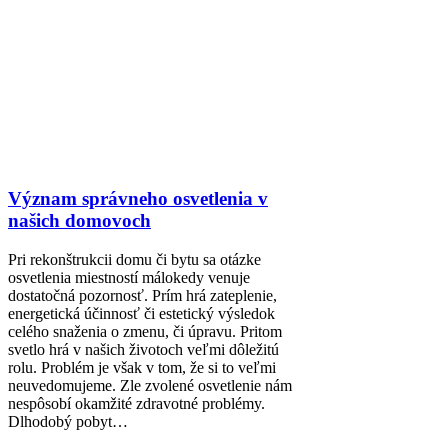
Význam správneho osvetlenia v
našich domovoch
Pri rekonštrukcii domu či bytu sa otázke
osvetlenia miestností málokedy venuje
dostatočná pozornosť. Prím hrá zateplenie,
energetická účinnosť či estetický výsledok
celého snaženia o zmenu, či úpravu. Pritom
svetlo hrá v našich životoch veľmi dôležitú
rolu. Problém je však v tom, že si to veľmi
neuvedomujeme. Zle zvolené osvetlenie nám
nespôsobí okamžité zdravotné problémy.
Dlhodobý pobyt…