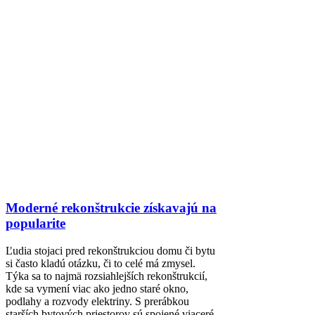
Moderné rekonštrukcie získavajú na
popularite
Ľudia stojaci pred rekonštrukciou domu či bytu
si často kladú otázku, či to celé má zmysel.
Týka sa to najmä rozsiahlejších rekonštrukcií,
kde sa vymení viac ako jedno staré okno,
podlahy a rozvody elektriny. S prerábkou
starších bytových priestorov sú spojené viaceré