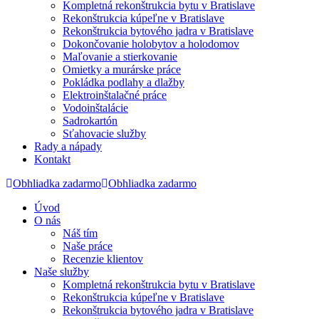
Kompletná rekonštrukcia bytu v Bratislave
Rekonštrukcia kúpeľne v Bratislave
Rekonštrukcia bytového jadra v Bratislave
Dokončovanie holobytov a holodomov
Maľovanie a stierkovanie
Omietky a murárske práce
Pokládka podlahy a dlažby
Elektroinštalačné práce
Vodoinštalácie
Sadrokartón
Sťahovacie služby
Rady a nápady
Kontakt
Obhliadka zadarmo
Obhliadka zadarmo
Úvod
O nás
Náš tím
Naše práce
Recenzie klientov
Naše služby
Kompletná rekonštrukcia bytu v Bratislave
Rekonštrukcia kúpeľne v Bratislave
Rekonštrukcia bytového jadra v Bratislave