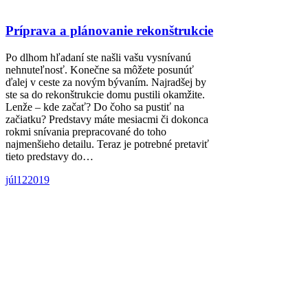
Príprava a plánovanie rekonštrukcie
Po dlhom hľadaní ste našli vašu vysnívanú
nehnuteľnosť. Konečne sa môžete posunúť
ďalej v ceste za novým bývaním. Najradšej by
ste sa do rekonštrukcie domu pustili okamžite.
Lenže – kde začať? Do čoho sa pustiť na
začiatku? Predstavy máte mesiacmi či dokonca
rokmi snívania prepracované do toho
najmenšieho detailu. Teraz je potrebné pretaviť
tieto predstavy do…
júl
12
2019