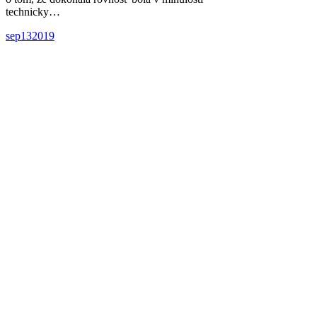
technicky…
sep
13
2019