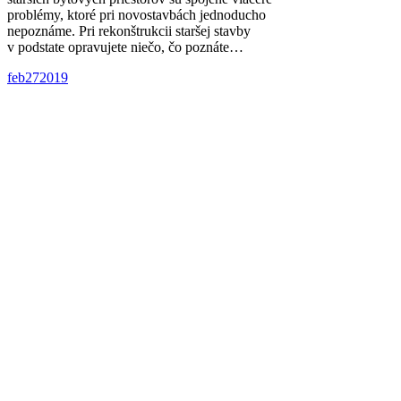
problémy, ktoré pri novostavbách jednoducho
nepoznáme. Pri rekonštrukcii staršej stavby
v podstate opravujete niečo, čo poznáte…
feb
27
2019