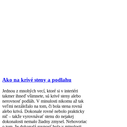
Ako na krivé steny a podlahu
Jednou z mnohých vecí, ktoré si v interiéri
takmer ihneď všimnete, sú krivé steny alebo
nerovnosť podláh. V minulosti nikomu až tak
veľmi nezáležalo na tom, či bola stena rovná
alebo krivá. Dokonale rovné nebolo prakticky
nič – takže vyrovnávať stenu do nejakej
dokonalosti nemalo žiadny zmysel. Nehovoriac
o tom, že dokonalá rovnosť bola v minulosti