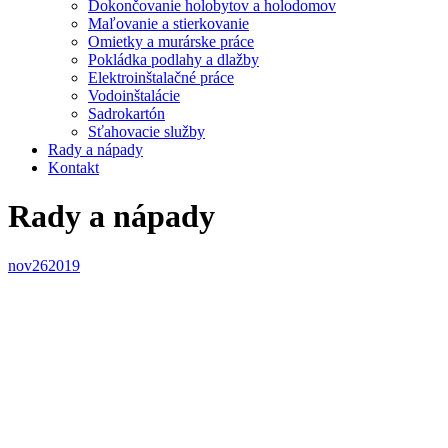
Dokončovanie holobytov a holodomov
Maľovanie a stierkovanie
Omietky a murárske práce
Pokládka podlahy a dlažby
Elektroinštalačné práce
Vodoinštalácie
Sadrokartón
Sťahovacie služby
Rady a nápady
Kontakt
Rady a nápady
nov
26
2019