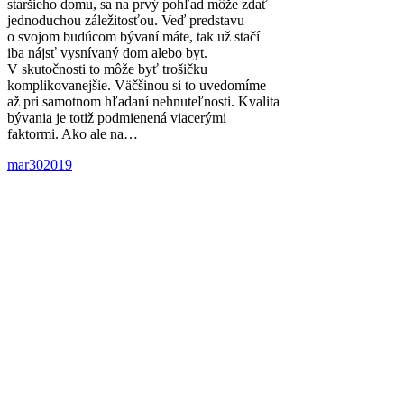
staršieho domu, sa na prvý pohľad môže zdať
jednoduchou záležitosťou. Veď predstavu
o svojom budúcom bývaní máte, tak už stačí
iba nájsť vysnívaný dom alebo byt.
V skutočnosti to môže byť trošičku
komplikovanejšie. Väčšinou si to uvedomíme
až pri samotnom hľadaní nehnuteľnosti. Kvalita
bývania je totiž podmienená viacerými
faktormi. Ako ale na…
mar
30
2019